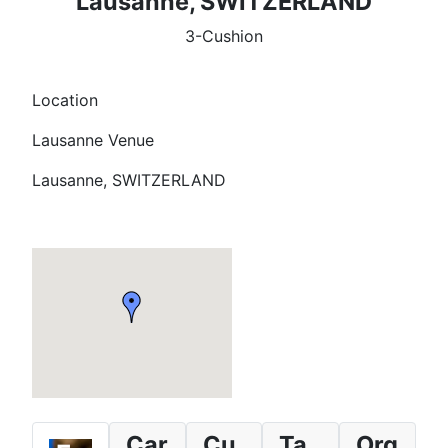
Lausanne, SWITZERLAND
3-Cushion
Location
Lausanne Venue
Lausanne, SWITZERLAND
Car
Cu
Ta
Org