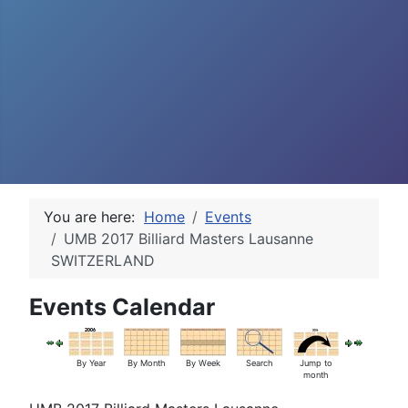
You are here:
Home
Events
UMB 2017 Billiard Masters Lausanne
SWITZERLAND
Events Calendar
By Year
By Month
By Week
Search
Jump to
month