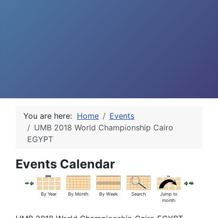
You are here:
Home
Events
UMB 2018 World Championship Cairo
EGYPT
Events Calendar
By Year
By Month
By Week
Search
Jump to
month